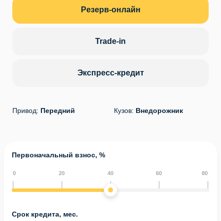
Резерв-онлайн
Trade-in
Экспресс-кредит
Привод:
Передний
Кузов:
Внедорожник
Первоначальный взнос, %
0
20
40
60
80
Срок кредита, мес.