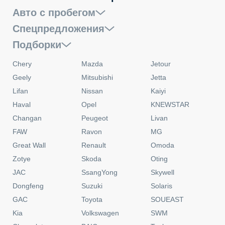
Авто с пробегом
Спецпредложения
Подборки
Chery
Mazda
Jetour
Geely
Mitsubishi
Jetta
Lifan
Nissan
Kaiyi
Haval
Opel
KNEWSTAR
Changan
Peugeot
Livan
FAW
Ravon
MG
Great Wall
Renault
Omoda
Zotye
Skoda
Oting
JAC
SsangYong
Skywell
Dongfeng
Suzuki
Solaris
GAC
Toyota
SOUEAST
Kia
Volkswagen
SWM