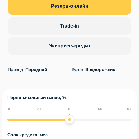
Резерв-онлайн
Trade-in
Экспресс-кредит
Привод:
Передний
Кузов:
Внедорожник
Первоначальный взнос, %
0
20
40
60
80
Срок кредита, мес.