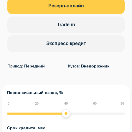
Резерв-онлайн
Trade-in
Экспресс-кредит
Привод:
Передний
Кузов:
Внедорожник
Первоначальный взнос, %
0
20
40
60
80
Срок кредита, мес.