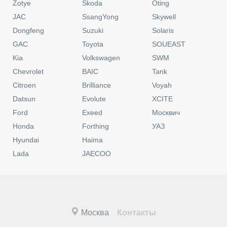
Zotye
Skoda
Oting
JAC
SsangYong
Skywell
Dongfeng
Suzuki
Solaris
GAC
Toyota
SOUEAST
Kia
Volkswagen
SWM
Chevrolet
BAIC
Tank
Citroen
Brilliance
Voyah
Datsun
Evolute
XCITE
Ford
Exeed
Москвич
Honda
Forthing
УАЗ
Hyundai
Haima
Lada
JAECOO
Москва
Контакты