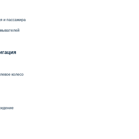
я и пассажира
омывателей
игация
левое колесо
сидение