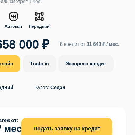
иль смотрят 1 чел.
Автомат
Передний
658 000 ₽
В кредит от
31 643 ₽ / мес
.
нлайн
Trade-in
Экспресс-кредит
едний
Кузов:
Седан
теж от:
/ мес
Подать заявку на кредит