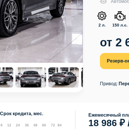
Автомоб
2 л.
150 л.с.
от 2 
Резерв-о
Привод:
Пер
Срок кредита, мес.
Ежемесячный пла
18 986 ₽ 
6
12
24
36
48
60
72
84