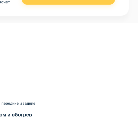
асчет
 передние и задние
ом и обогрев
й