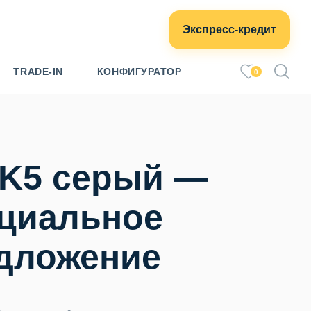
Экспресс-кредит
TRADE-IN
КОНФИГУРАТОР
0
 K5 серый —
циальное
дложение