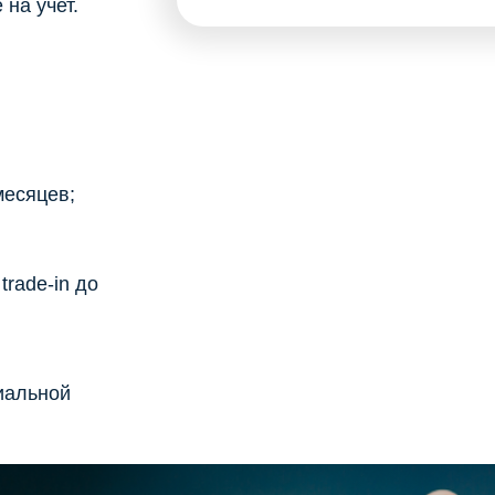
на учет.
месяцев;
rade-in до
иальной