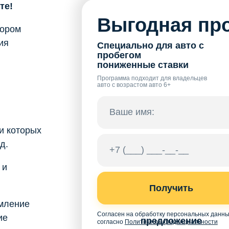
те!
Выгодная про
бором
ия
Специально для авто с
пробегом
пониженные ставки
Программа подходит для владельцев
авто с возрастом авто 6+
и которых
д.
 и
Получить
мление
Согласен на обработку персональных данн
ие
предложение
согласно
Политике конфиденциальности