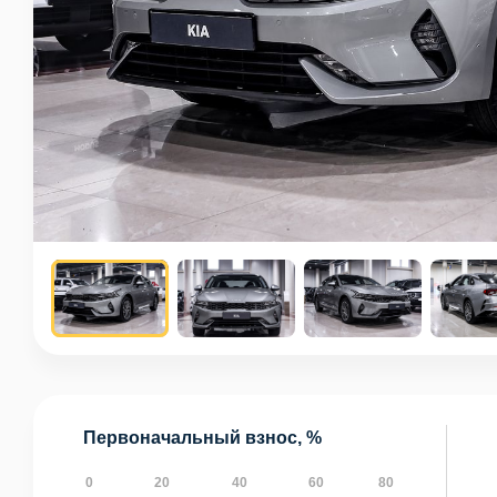
Первоначальный взнос, %
0
20
40
60
80