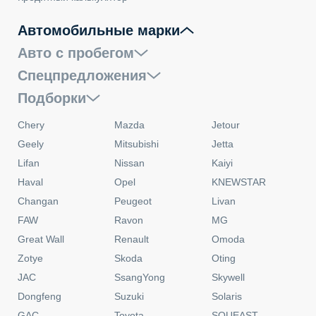
Автомобильные марки
Авто с пробегом
Спецпредложения
Подборки
Chery
Mazda
Jetour
Geely
Mitsubishi
Jetta
Lifan
Nissan
Kaiyi
Haval
Opel
KNEWSTAR
Changan
Peugeot
Livan
FAW
Ravon
MG
Great Wall
Renault
Omoda
Zotye
Skoda
Oting
JAC
SsangYong
Skywell
Dongfeng
Suzuki
Solaris
GAC
Toyota
SOUEAST