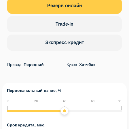
Резерв-онлайн
Trade-in
Экспресс-кредит
Привод:
Передний
Кузов:
Хэтчбэк
Первоначальный взнос, %
0
20
40
60
80
Срок кредита, мес.