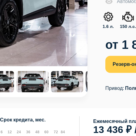
Автомоб
1.6 л.
150 л.с
от 1 
Резерв-о
Привод:
Пол
Срок кредита, мес.
Ежемесячный пла
13 436 ₽ 
6
12
24
36
48
60
72
84