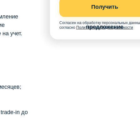
Получить
мление
Согласен на обработку персональных данн
ие
предложение
согласно
Политике конфиденциальности
на учет.
месяцев;
rade-in до