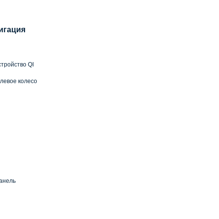
игация
тройство QI
левое колесо
анель