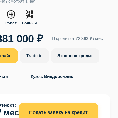
иль смотрят 1 чел.
.
Робот
Полный
881 000 ₽
В кредит от
22 393 ₽ / мес
.
нлайн
Trade-in
Экспресс-кредит
ный
Кузов:
Внедорожник
теж от:
/ мес
Подать заявку на кредит