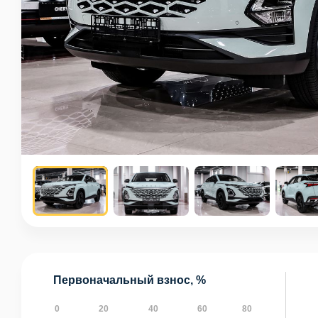
Первоначальный взнос, %
0
20
40
60
80