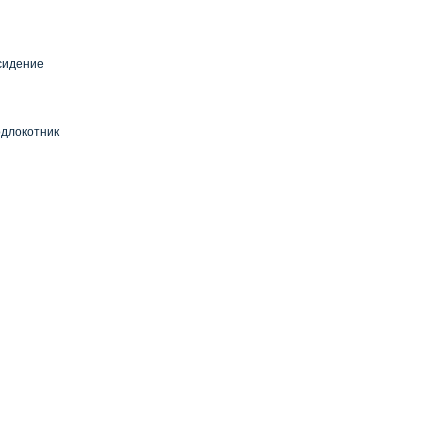
сидение
длокотник