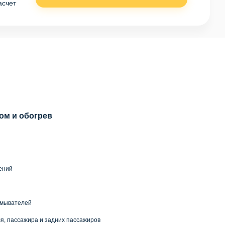
асчет
ом и обогрев
й
ений
омывателей
я, пассажира и задних пассажиров