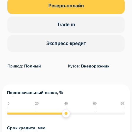
Резерв-онлайн
Trade-in
Экспресс-кредит
Привод:
Полный
Кузов:
Внедорожник
Первоначальный взнос, %
0
20
40
60
80
Срок кредита, мес.