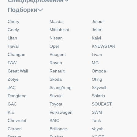
Спецпредложения
Подборки
Chery
Mazda
Jetour
Geely
Mitsubishi
Jetta
Lifan
Nissan
Kaiyi
Haval
Opel
KNEWSTAR
Changan
Peugeot
Livan
FAW
Ravon
MG
Great Wall
Renault
Omoda
Zotye
Skoda
Oting
JAC
SsangYong
Skywell
Dongfeng
Suzuki
Solaris
GAC
Toyota
SOUEAST
Kia
Volkswagen
SWM
Chevrolet
BAIC
Tank
Citroen
Brilliance
Voyah