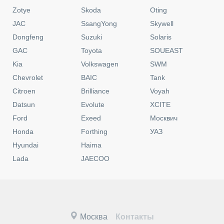
Zotye
Skoda
Oting
JAC
SsangYong
Skywell
Dongfeng
Suzuki
Solaris
GAC
Toyota
SOUEAST
Kia
Volkswagen
SWM
Chevrolet
BAIC
Tank
Citroen
Brilliance
Voyah
Datsun
Evolute
XCITE
Ford
Exeed
Москвич
Honda
Forthing
УАЗ
Hyundai
Haima
Lada
JAECOO
Москва
Контакты