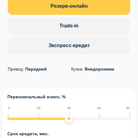
Резерв-онлайн
Trade-in
Экспресс-кредит
Привод:
Передний
Кузов:
Внедорожник
Первоначальный взнос, %
0
20
40
60
80
Срок кредита, мес.