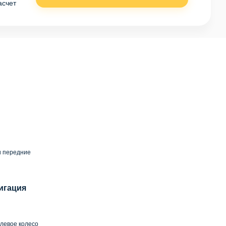
асчет
и передние
игация
левое колесо