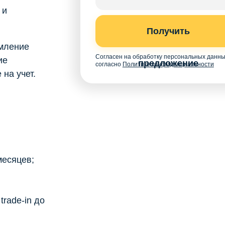
 и
Получить
мление
Согласен на обработку персональных данн
ие
предложение
согласно
Политике конфиденциальности
на учет.
месяцев;
rade-in до