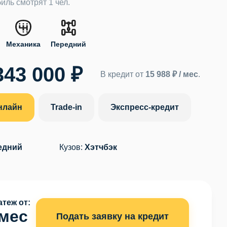
иль смотрят 1 чел.
Механика
Передний
343 000 ₽
В кредит от
15 988 ₽ / мес
.
нлайн
Trade-in
Экспресс-кредит
едний
Кузов:
Хэтчбэк
теж от:
 мес
Подать заявку на кредит