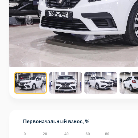
Первоначальный взнос, %
0
20
40
60
80