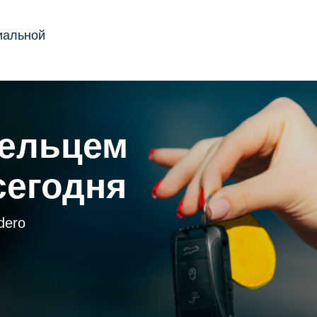
иальной
дельцем
сегодня
dero