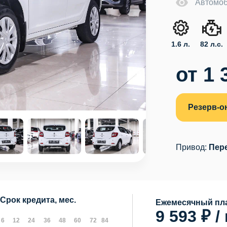
Автомоб
1.6 л.
82 л.с.
от 1 
Резерв-о
Привод:
Пер
Срок кредита, мес.
Ежемесячный пла
9 593 ₽ /
6
12
24
36
48
60
72
84