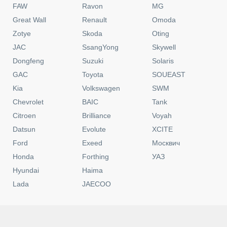
FAW
Ravon
MG
Great Wall
Renault
Omoda
Zotye
Skoda
Oting
JAC
SsangYong
Skywell
Dongfeng
Suzuki
Solaris
GAC
Toyota
SOUEAST
Kia
Volkswagen
SWM
Chevrolet
BAIC
Tank
Citroen
Brilliance
Voyah
Datsun
Evolute
XCITE
Ford
Exeed
Москвич
Honda
Forthing
УАЗ
Hyundai
Haima
Lada
JAECOO