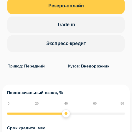
Резерв-онлайн
Trade-in
Экспресс-кредит
Привод:
Передний
Кузов:
Внедорожник
Первоначальный взнос, %
0
20
40
60
80
Срок кредита, мес.