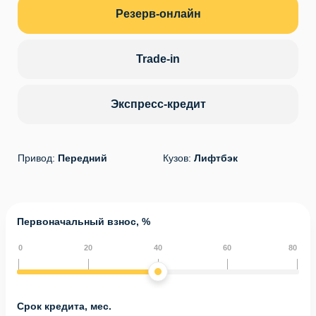
Резерв-онлайн
Trade-in
Экспресс-кредит
Привод:
Передний
Кузов:
Лифтбэк
Первоначальный взнос, %
0
20
40
60
80
Срок кредита, мес.