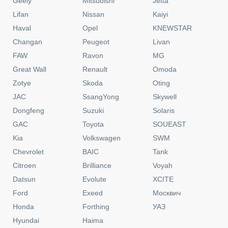
Geely
Mitsubishi
Jetta
Lifan
Nissan
Kaiyi
Haval
Opel
KNEWSTAR
Changan
Peugeot
Livan
FAW
Ravon
MG
Great Wall
Renault
Omoda
Zotye
Skoda
Oting
JAC
SsangYong
Skywell
Dongfeng
Suzuki
Solaris
GAC
Toyota
SOUEAST
Kia
Volkswagen
SWM
Chevrolet
BAIC
Tank
Citroen
Brilliance
Voyah
Datsun
Evolute
XCITE
Ford
Exeed
Москвич
Honda
Forthing
УАЗ
Hyundai
Haima