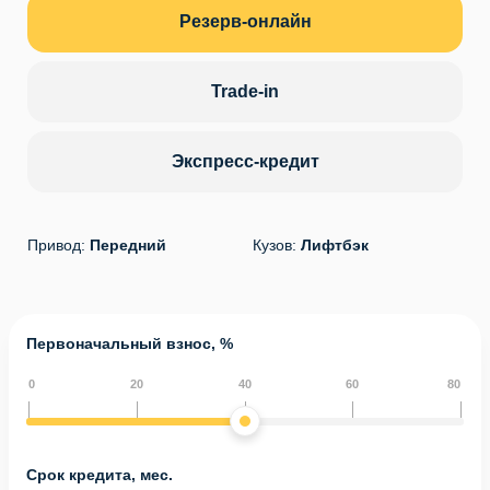
Резерв-онлайн
Trade-in
Экспресс-кредит
Привод:
Передний
Кузов:
Лифтбэк
Первоначальный взнос, %
0
20
40
60
80
Срок кредита, мес.