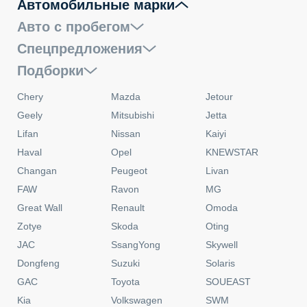
Автомобильные марки
Авто с пробегом
Спецпредложения
Подборки
Chery
Mazda
Jetour
Geely
Mitsubishi
Jetta
Lifan
Nissan
Kaiyi
Haval
Opel
KNEWSTAR
Changan
Peugeot
Livan
FAW
Ravon
MG
Great Wall
Renault
Omoda
Zotye
Skoda
Oting
JAC
SsangYong
Skywell
Dongfeng
Suzuki
Solaris
GAC
Toyota
SOUEAST
Kia
Volkswagen
SWM