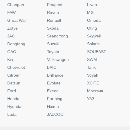
Changan
Peugeot
Livan
FAW
Ravon
MG
Great Wall
Renault
Omoda
Zotye
Skoda
Oting
JAC
SsangYong
Skywell
Dongfeng
Suzuki
Solaris
GAC
Toyota
SOUEAST
Kia
Volkswagen
SWM
Chevrolet
BAIC
Tank
Citroen
Brilliance
Voyah
Datsun
Evolute
XCITE
Ford
Exeed
Москвич
Honda
Forthing
УАЗ
Hyundai
Haima
Lada
JAECOO