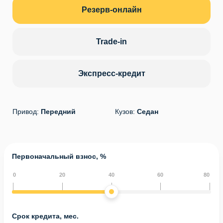
Резерв-онлайн
Trade-in
Экспресс-кредит
Привод:
Передний
Кузов:
Седан
Первоначальный взнос, %
0
20
40
60
80
Срок кредита, мес.