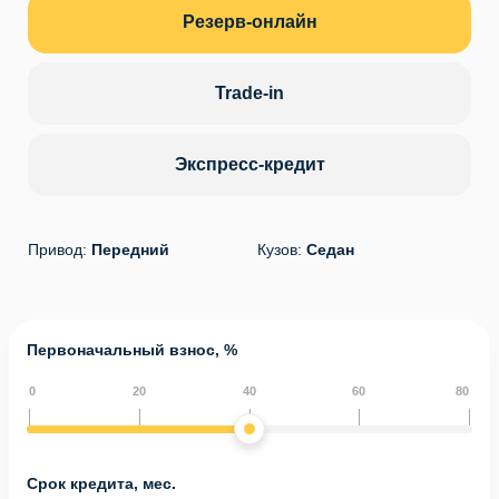
Резерв-онлайн
Trade-in
Экспресс-кредит
Привод:
Передний
Кузов:
Седан
Первоначальный взнос, %
0
20
40
60
80
Срок кредита, мес.