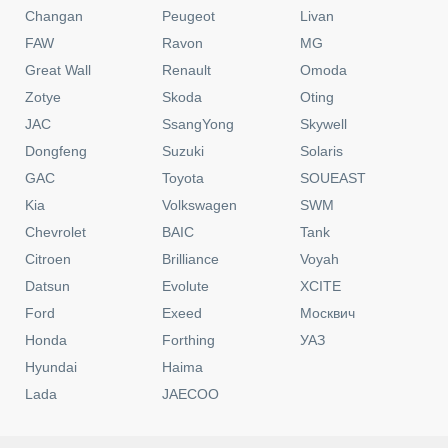
Changan
Peugeot
Livan
FAW
Ravon
MG
Great Wall
Renault
Omoda
Zotye
Skoda
Oting
JAC
SsangYong
Skywell
Dongfeng
Suzuki
Solaris
GAC
Toyota
SOUEAST
Kia
Volkswagen
SWM
Chevrolet
BAIC
Tank
Citroen
Brilliance
Voyah
Datsun
Evolute
XCITE
Ford
Exeed
Москвич
Honda
Forthing
УАЗ
Hyundai
Haima
Lada
JAECOO