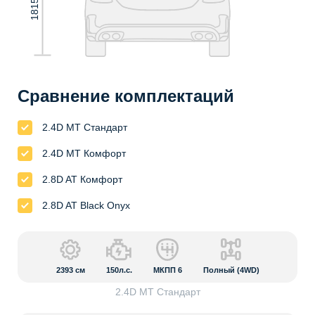
1815 мм
Сравнение комплектаций
2.4D MT Стандарт
2.4D MT Комфорт
2.8D AT Комфорт
2.8D AT Black Onyx
2393
см
150л.с.
МКПП 6
Полный (4WD)
2.4D MT Стандарт