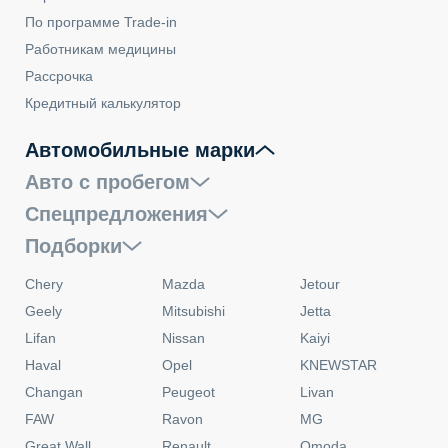
По программе Trade-in
Работникам медицины
Рассрочка
Кредитный калькулятор
Автомобильные марки
Авто с пробегом
Спецпредложения
Подборки
Chery
Mazda
Jetour
Geely
Mitsubishi
Jetta
Lifan
Nissan
Kaiyi
Haval
Opel
KNEWSTAR
Changan
Peugeot
Livan
FAW
Ravon
MG
Great Wall
Renault
Omoda