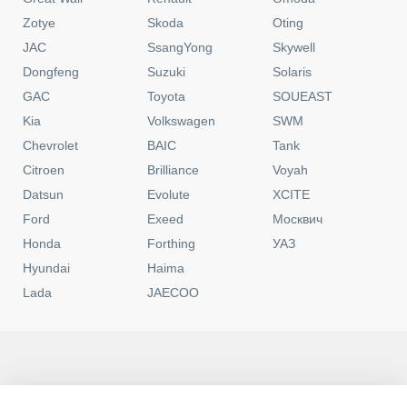
Zotye
Skoda
Oting
JAC
SsangYong
Skywell
Dongfeng
Suzuki
Solaris
GAC
Toyota
SOUEAST
Kia
Volkswagen
SWM
Chevrolet
BAIC
Tank
Citroen
Brilliance
Voyah
Datsun
Evolute
XCITE
Ford
Exeed
Москвич
Honda
Forthing
УАЗ
Hyundai
Haima
Lada
JAECOO
Москва
Контакты