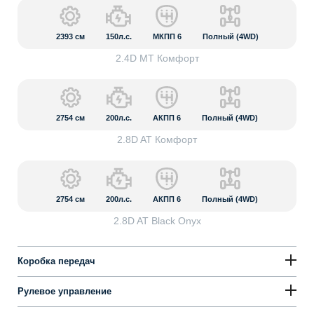
2393
см
150л.с.
МКПП 6
Полный (4WD)
2.4D MT Комфорт
2754
см
200л.с.
АКПП 6
Полный (4WD)
2.8D AT Комфорт
2754
см
200л.с.
АКПП 6
Полный (4WD)
2.8D AT Black Onyx
Коробка передач
Рулевое управление