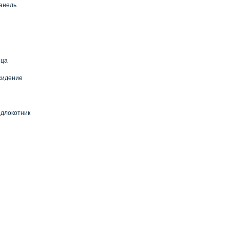
анель
ица
сидение
длокотник