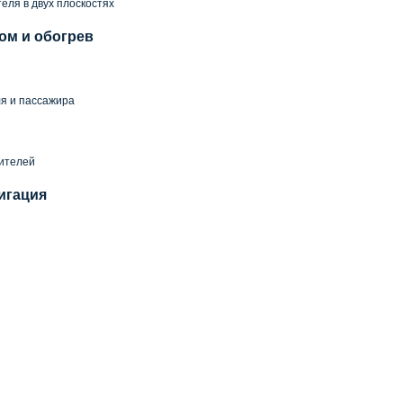
еля в двух плоскостях
ом и обогрев
я и пассажира
й
тителей
игация