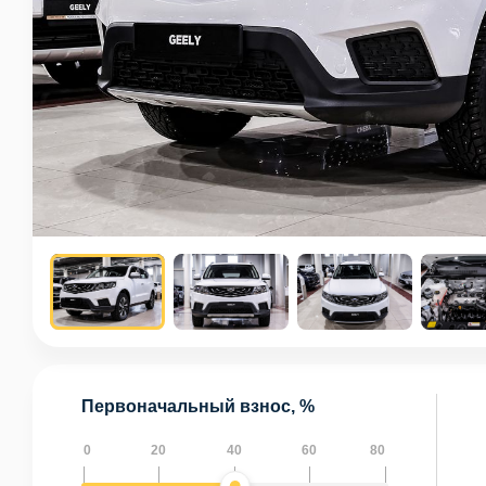
Первоначальный взнос, %
0
20
40
60
80