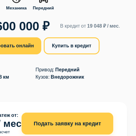
.
Механика
Передний
600 000 ₽
В кредит от
19 048 ₽ / мес
.
овать онлайн
Купить в кредит
Привод:
Передний
8 км
Кузов:
Внедорожник
теж от:
/ мес
Подать заявку на кредит
асчет