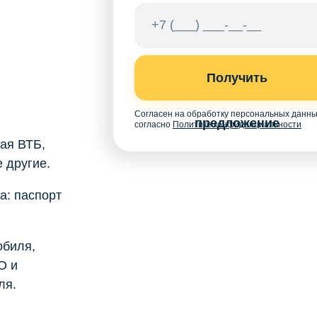
Получить
Согласен на обработку персональных данн
предложение
согласно
Политике конфиденциальности
ая ВТБ,
 другие.
а: паспорт
обиля,
О и
ля.