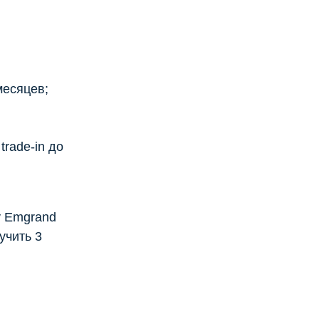
месяцев;
rade-in до
y Emgrand
учить 3