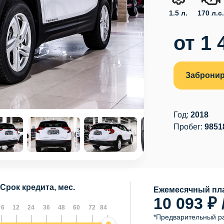
1.5 л.
170 л.с
от 1 
Забронир
Год:
2018
Пробег:
9851
Срок кредита, мес.
Ежемесячный пла
10 093 ₽ 
6
12
24
36
48
60
72
84
*Предварительный р