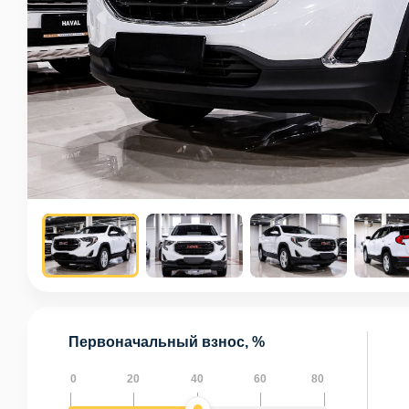
Первоначальный взнос, %
0
20
40
60
80