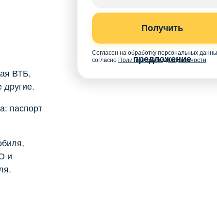
Получить
Согласен на обработку персональных данн
предложение
согласно
Политике конфиденциальности
ая ВТБ,
 другие.
а: паспорт
обиля,
О и
ля.