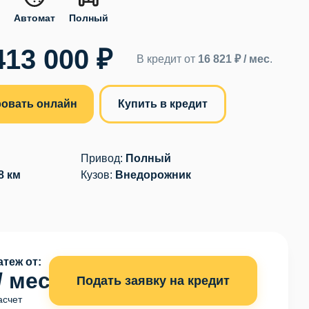
.
Автомат
Полный
413 000 ₽
В кредит от
16 821 ₽ / мес
.
овать онлайн
Купить в кредит
Привод:
Полный
8 км
Кузов:
Внедорожник
теж от:
/ мес
Подать заявку на кредит
асчет