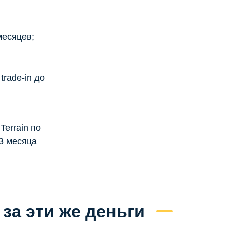
месяцев;
rade-in до
errain по
 3 месяца
за эти же деньги