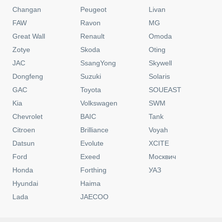
Changan
Peugeot
Livan
FAW
Ravon
MG
Great Wall
Renault
Omoda
Zotye
Skoda
Oting
JAC
SsangYong
Skywell
Dongfeng
Suzuki
Solaris
GAC
Toyota
SOUEAST
Kia
Volkswagen
SWM
Chevrolet
BAIC
Tank
Citroen
Brilliance
Voyah
Datsun
Evolute
XCITE
Ford
Exeed
Москвич
Honda
Forthing
УАЗ
Hyundai
Haima
Lada
JAECOO