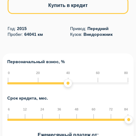
Купить в кредит
Год:
2015
Привод:
Передний
Пробег:
64041 км
Кузов:
Внедорожник
Первоначальный взнос, %
0
20
40
60
80
Срок кредита, мес.
6
12
24
36
48
60
72
84
Ежемесячный платеж от: