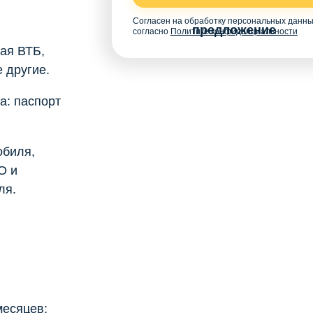
Согласен на обработку персональных данн
предложение
согласно
Политике конфиденциальности
ая ВТБ,
 другие.
а: паспорт
обиля,
О и
ля.
месяцев;