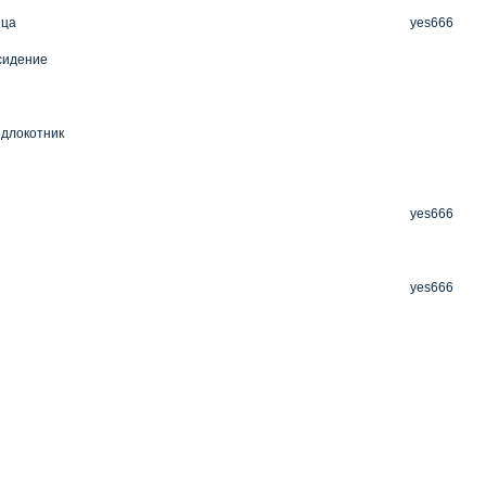
ица
yes666
сидение
длокотник
yes666
yes666