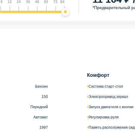
6
12
24
36
48
60
72
84
*Предварительный р
Комфорт
Бензин
Система старт-стоп
150
Электропривод зеркал
Передний
Запуск двигателя с кнопки
Автомат
Регулировка руля
1997
Память расположения сид