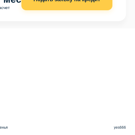
асчет
енья
yes666