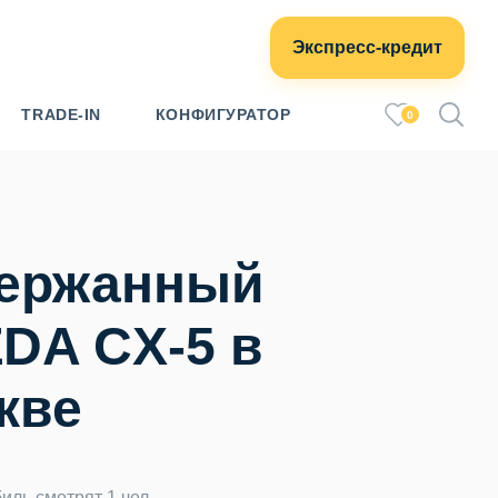
Экспресс-кредит
TRADE-IN
КОНФИГУРАТОР
0
ержанный
DA CX-5 в
кве
иль смотрят 1 чел.