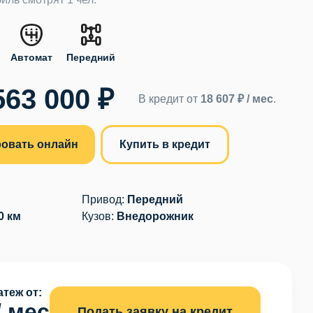
Автомат
Передний
563 000 ₽
В кредит от
18 607 ₽ / мес
.
овать онлайн
Купить в кредит
Привод:
Передний
0 км
Кузов:
Внедорожник
теж от:
/ мес
Подать заявку на кредит