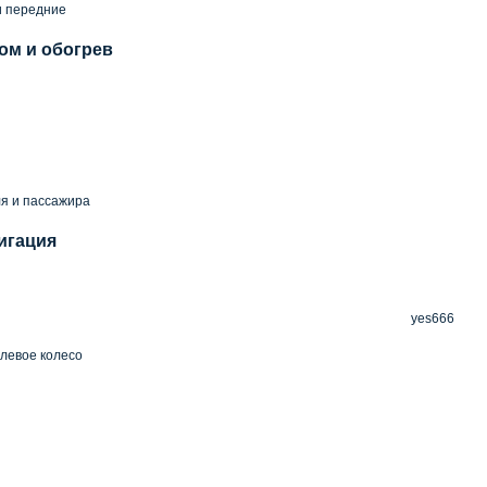
и передние
ом и обогрев
й
я и пассажира
игация
yes666
левое колесо