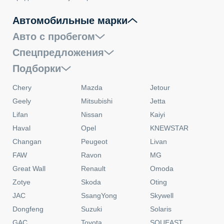
Автомобильные марки
Авто с пробегом
Спецпредложения
Подборки
Chery
Mazda
Jetour
Geely
Mitsubishi
Jetta
Lifan
Nissan
Kaiyi
Haval
Opel
KNEWSTAR
Changan
Peugeot
Livan
FAW
Ravon
MG
Great Wall
Renault
Omoda
Zotye
Skoda
Oting
JAC
SsangYong
Skywell
Dongfeng
Suzuki
Solaris
GAC
Toyota
SOUEAST