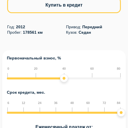
Купить в кредит
Год:
2012
Привод:
Передний
Пробег:
178561 км
Кузов:
Седан
Первоначальный взнос, %
0
20
40
60
80
Срок кредита, мес.
6
12
24
36
48
60
72
84
Ежемесячный платеж от: