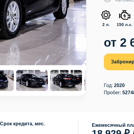
2 л.
150 л.с.
от 2 
Забронир
Год:
2020
Пробег:
5274
Срок кредита, мес.
Ежемесячный пла
18 929 ₽ 