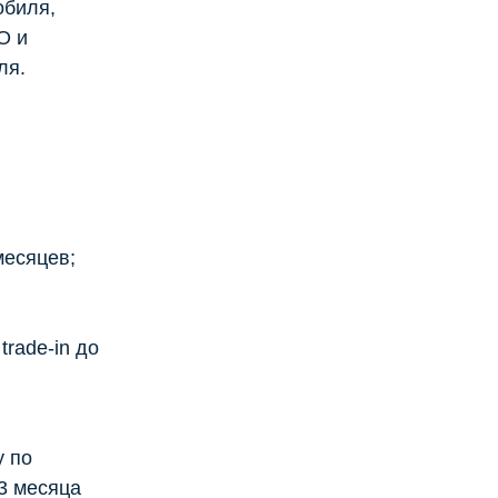
обиля,
О и
ля.
месяцев;
rade-in до
y по
 3 месяца