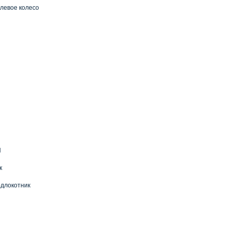
левое колесо
П
к
длокотник