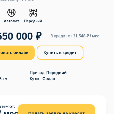
Автомат
Передний
650 000 ₽
В кредит от
31 548 ₽ / мес
.
овать онлайн
Купить в кредит
Привод:
Передний
8 км
Кузов:
Седан
теж от:
/ мес
Подать заявку на кредит