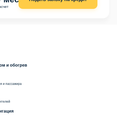
асчет
ом и обогрев
я и пассажира
й
тителей
игация