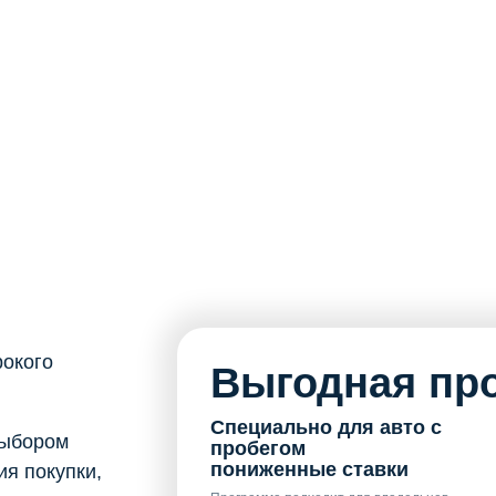
рокого
Выгодная про
Специально для авто с
выбором
пробегом
пониженные ставки
я покупки,