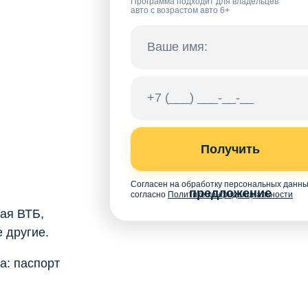
Программа подходит для владельцев
авто с возрастом авто 6+
Получить
Согласен на обработку персональных данн
предложение
согласно
Политике конфиденциальности
ая ВТБ,
 другие.
а: паспорт