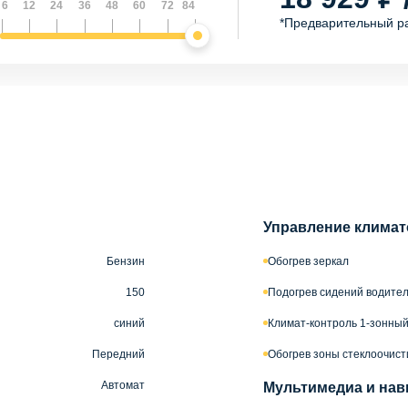
6
12
24
36
48
60
72
84
*Предварительный р
Управление климат
Бензин
Обогрев зеркал
150
Подогрев сидений водител
синий
Климат-контроль 1-зонны
Передний
Обогрев зоны стеклоочис
Автомат
Мультимедиа и нав