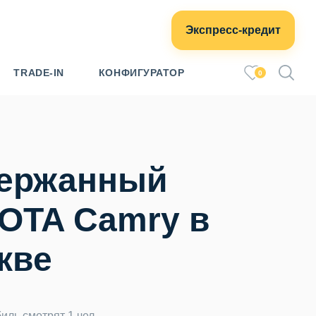
Экспресс-кредит
TRADE-IN
КОНФИГУРАТОР
0
ержанный
OTA Camry в
кве
иль смотрят 1 чел.