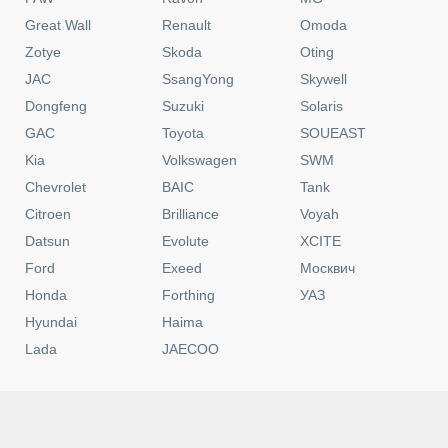
Great Wall
Renault
Omoda
Zotye
Skoda
Oting
JAC
SsangYong
Skywell
Dongfeng
Suzuki
Solaris
GAC
Toyota
SOUEAST
Kia
Volkswagen
SWM
Chevrolet
BAIC
Tank
Citroen
Brilliance
Voyah
Datsun
Evolute
XCITE
Ford
Exeed
Москвич
Honda
Forthing
УАЗ
Hyundai
Haima
Lada
JAECOO